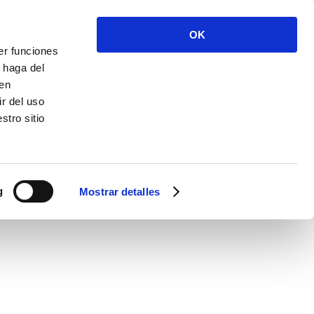
OK
er funciones
 haga del
den
r del uso
stro sitio
g
Mostrar detalles