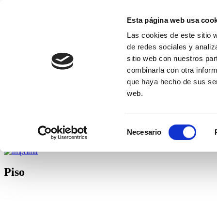
Viernes, 07 Agosto 2026
Esta página web usa cook
Acceso
Las cookies de este sitio 
de redes sociales y analiz
INICIO
sitio web con nuestros par
ADMINISTRACION
combinarla con otra inform
ALQUILER/VENTA
que haya hecho de sus serv
INMUEBLES
Localizador
web.
Busqueda avanzada
QUIENES SOMOS
CONTACTAR
Selección
Necesario
<< Previos
Siguiente >>
de
consentimiento
Piso