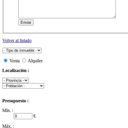
Volver al listado
Venta
Alquiler
Localización :
Presupuesto :
Mín. :
€
Máx. :